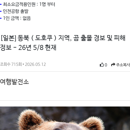
•
최소요금적용인원 : 1명 부터
•
인천공항 출발
•
1인 금액 : 없음
[일본] 동북 ( 도호쿠 ) 지역, 곰 출몰 경보 및 피해
정보 - 26년 5/8 현재
조회수 715회 • 2026.05.12
0
주소복사
여행발전소