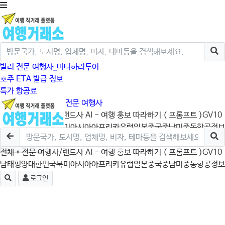
발리 전문 여행사_마타하리투어
호주 ETA 발급 정보
특가 항공료
크루즈/미국/캐나다 전문 여행사
전체
* 전문 여행사/랜드사
AI - 여행 홍보 따라하기 ( 프롬프트 )
GV10
남태평양
대한민국
북미
아시아
아프리카
유럽
일본
중국
중남미
중동
항공정보
로그인
전체
* 전문 여행사/랜드사
AI - 여행 홍보 따라하기 ( 프롬프트 )
GV10
남태평양
대한민국
북미
아시아
아프리카
유럽
일본
중국
중남미
중동
항공정보
로그인