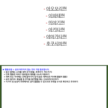
-
아오모리현
-
이와테현
-
미야기현
-
아키타현
-
야마가타현
-
후쿠시마현