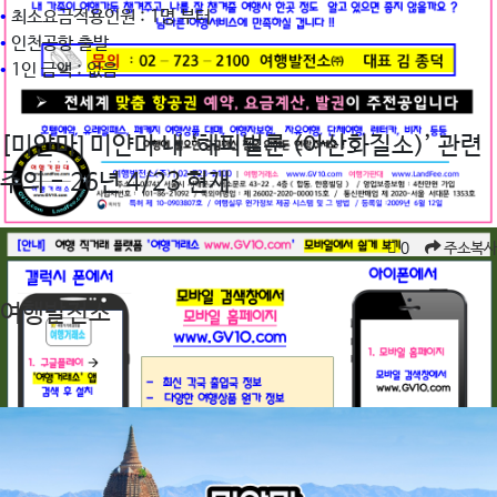
•
최소요금적용인원 : 1명 부터
•
인천공항 출발
•
1인 금액 : 없음
[미얀마] 미얀마 내 ‘해피벌룬 (아산화질소)’ 관련
주의 - 26년 4/23 현재
조회수 675회 • 2026.04.29
0
주소복사
여행발전소