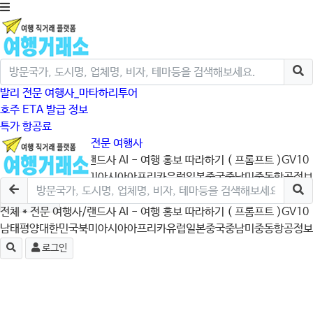
발리 전문 여행사_마타하리투어
호주 ETA 발급 정보
특가 항공료
크루즈/미국/캐나다 전문 여행사
전체
* 전문 여행사/랜드사
AI - 여행 홍보 따라하기 ( 프롬프트 )
GV10
남태평양
대한민국
북미
아시아
아프리카
유럽
일본
중국
중남미
중동
항공정보
로그인
전체
* 전문 여행사/랜드사
AI - 여행 홍보 따라하기 ( 프롬프트 )
GV10
남태평양
대한민국
북미
아시아
아프리카
유럽
일본
중국
중남미
중동
항공정보
로그인