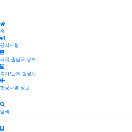
홈
공지사항
각국 출입국 정보
특가/단체 항공료
항공사별 정보
탐색