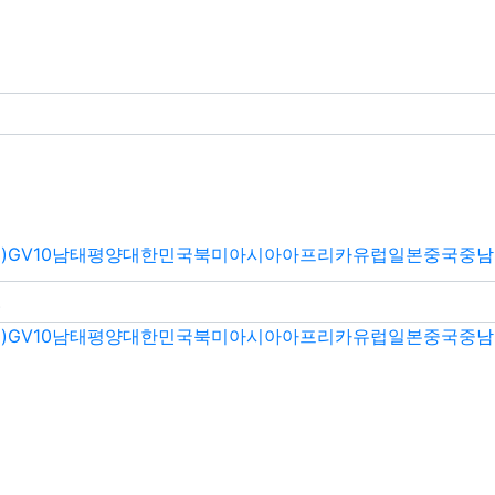
)
GV10
남태평양
대한민국
북미
아시아
아프리카
유럽
일본
중국
중남
)
GV10
남태평양
대한민국
북미
아시아
아프리카
유럽
일본
중국
중남