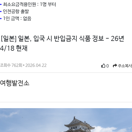
•
최소요금적용인원 : 1명 부터
•
인천공항 출발
•
1인 금액 : 없음
[일본] 일본, 입국 시 반입금지 식품 정보 - 26년
4/18 현재
조회수 762회 • 2026.04.22
0
주소복사
여행발전소