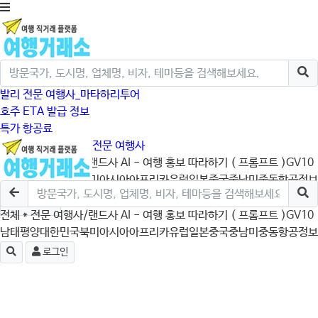
발리 전문 여행사_마타하리투어
호주 ETA 발급 정보
특가 항공료
크루즈/미국/캐나다 전문 여행사
전체
* 전문 여행사/랜드사
AI - 여행 홍보 따라하기 ( 프롬프트 )
GV10
남태평양
대한민국
북미
아시아
아프리카
유럽
일본
중국
중남미
중동
항공정보
로그인
전체
* 전문 여행사/랜드사
AI - 여행 홍보 따라하기 ( 프롬프트 )
GV10
남태평양
대한민국
북미
아시아
아프리카
유럽
일본
중국
중남미
중동
항공정보
로그인