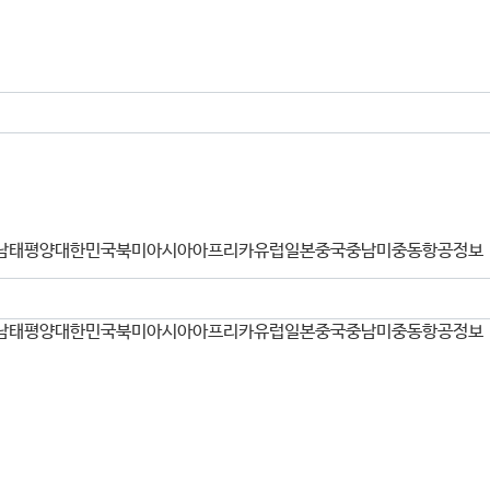
남태평양
대한민국
북미
아시아
아프리카
유럽
일본
중국
중남미
중동
항공정보
남태평양
대한민국
북미
아시아
아프리카
유럽
일본
중국
중남미
중동
항공정보