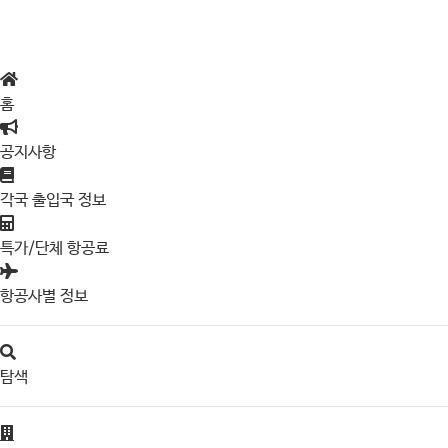
홈
공지사항
각국 출입국 정보
특가/단체 항공료
항공사별 정보
탐색