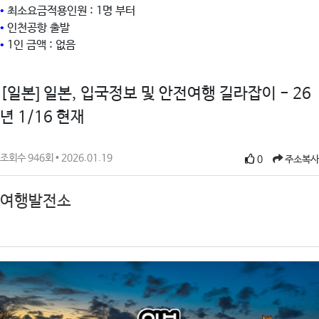
•
최소요금적용인원 : 1명 부터
•
인천공항 출발
•
1인 금액 : 없음
[일본] 일본, 입국정보 및 안전여행 길라잡이 - 26
년 1/16 현재
조회수 946회 • 2026.01.19
0
주소복사
여행발전소