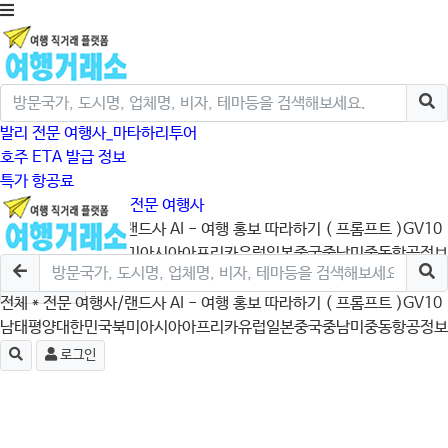
발리 전문 여행사_마타하리투어
호주 ETA 발급 정보
특가 항공료
크루즈/미국/캐나다 전문 여행사
전체
* 전문 여행사/랜드사
AI - 여행 홍보 따라하기 ( 프롬프트 )
GV10
남태평양
대한민국
북미
아시아
아프리카
유럽
일본
중국
중남미
중동
항공정보
로그인
전체
* 전문 여행사/랜드사
AI - 여행 홍보 따라하기 ( 프롬프트 )
GV10
남태평양
대한민국
북미
아시아
아프리카
유럽
일본
중국
중남미
중동
항공정보
로그인