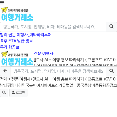
발리 전문 여행사_마타하리투어
호주 ETA 발급 정보
특가 항공료
크루즈/미국/캐나다 전문 여행사
전체
* 전문 여행사/랜드사
AI - 여행 홍보 따라하기 ( 프롬프트 )
GV10
남태평양
대한민국
북미
아시아
아프리카
유럽
일본
중국
중남미
중동
항공정보
로그인
전체
* 전문 여행사/랜드사
AI - 여행 홍보 따라하기 ( 프롬프트 )
GV10
남태평양
대한민국
북미
아시아
아프리카
유럽
일본
중국
중남미
중동
항공정보
로그인