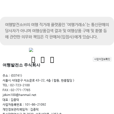
여행발전소㈜의 여행 직거래 플랫폼인 ‘여행거래소’는 통신판매의
당사자가 아니며
여행상품검색 결과 및 여행상품 구매 및 환불 등
에 관련한 의무와 책임은 각 판매처(입점사)에게 있습니다.
사업자정보확인
여행발전소 주식회사
주소 : (03741)
서울시 서대문구 서소문로 43-22, 4층 ( 합동, 한흥빌딩 )
TEL : 02-723-2100
FAX : 02-771-7765
jdkim100@hanmail.net
대표 : 김종덕
사업자등록번호 : 101-86-21092
개인정보관리책임자 : 김종덕