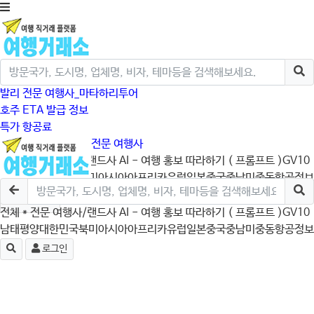
발리 전문 여행사_마타하리투어
호주 ETA 발급 정보
특가 항공료
크루즈/미국/캐나다 전문 여행사
전체
* 전문 여행사/랜드사
AI - 여행 홍보 따라하기 ( 프롬프트 )
GV10
남태평양
대한민국
북미
아시아
아프리카
유럽
일본
중국
중남미
중동
항공정보
로그인
전체
* 전문 여행사/랜드사
AI - 여행 홍보 따라하기 ( 프롬프트 )
GV10
남태평양
대한민국
북미
아시아
아프리카
유럽
일본
중국
중남미
중동
항공정보
로그인