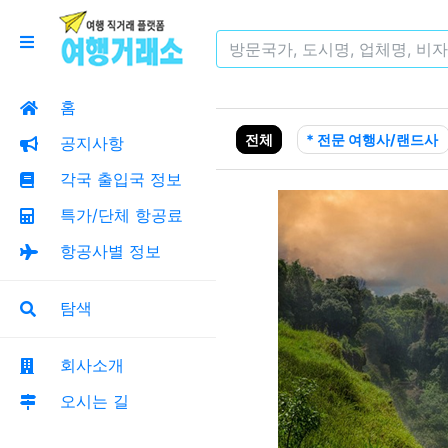
홈
전체
* 전문 여행사/랜드사
공지사항
각국 출입국 정보
특가/단체 항공료
항공사별 정보
탐색
회사소개
오시는 길