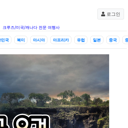
로그인
크루즈/미국/캐나다 전문 여행사
한민국
북미
아시아
아프리카
유럽
일본
중국