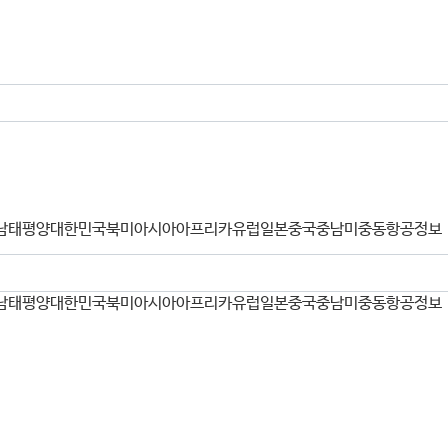
남태평양
대한민국
북미
아시아
아프리카
유럽
일본
중국
중남미
중동
항공정보
남태평양
대한민국
북미
아시아
아프리카
유럽
일본
중국
중남미
중동
항공정보