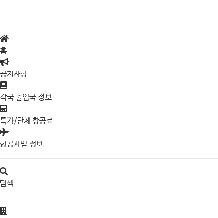
홈
공지사항
각국 출입국 정보
특가/단체 항공료
항공사별 정보
탐색